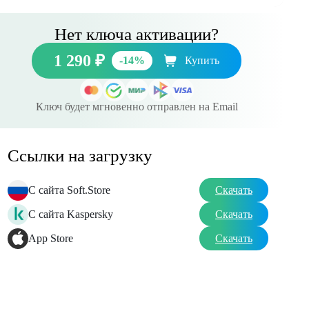
Нет ключа активации?
1 290 ₽
-14%
Купить
Ключ будет мгновенно отправлен на Email
Ссылки на загрузку
С сайта Soft.Store
Скачать
С сайта Kaspersky
Скачать
App Store
Скачать