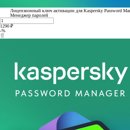
Лицензионный ключ активации для Kaspersky Password Ma
Менеджер паролей
1290 ₽
-%