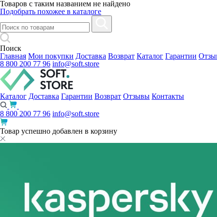
Товаров с таким названием не найдено
Подобрать похожее в каталоге
Поиск
Главная
Мои покупки
Доставка
Возврат
Каталог
Гарантии
Отзы
8 800 200 77 96
info@soft.store
Каталог
Доставка
Гарантии
Возврат
Отзывы
Контакты
8 800 200 77 96
info@soft.store
Товар успешно добавлен в корзину