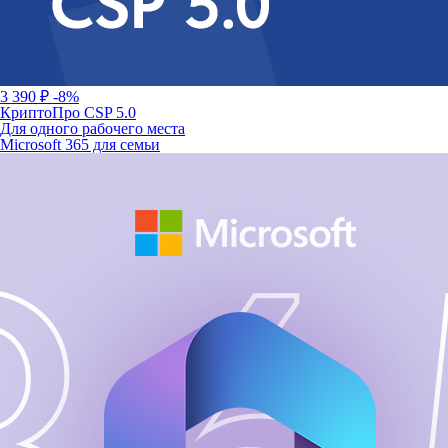
3 390 ₽
-8%
КриптоПро CSP 5.0
Для одного рабочего места
Microsoft 365 для семьи