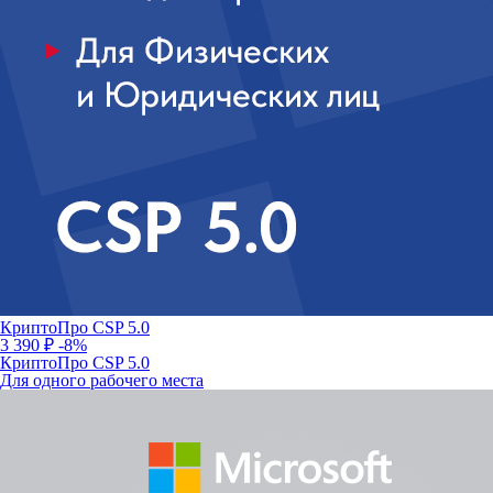
КриптоПро CSP 5.0
3 390 ₽
-8%
КриптоПро CSP 5.0
Для одного рабочего места