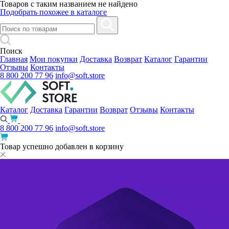
Товаров с таким названием не найдено
Подобрать похожее в каталоге
Поиск
Главная
Мои покупки
Доставка
Возврат
Каталог
Гарантии
Отзывы
Контакты
8 800 200 77 96
info@soft.store
Каталог
Доставка
Гарантии
Возврат
Отзывы
Контакты
8 800 200 77 96
info@soft.store
Товар успешно добавлен в корзину