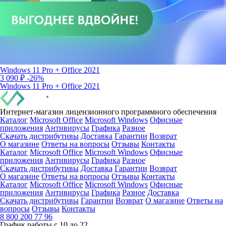
Windows 11 Pro + Office 2021
3 090 ₽
-26%
Windows 11 Pro + Office 2021
Интернет-магазин лицензионного программного обеспечения
Каталог
Microsoft Office
Microsoft Windows
Офисные
приложения
Антивирусы
Графика
Разное
Скачать дистрибутивы
Доставка
Гарантии
Возврат
О магазине
Ответы на вопросы
Отзывы
Контакты
Каталог
Microsoft Office
Microsoft Windows
Офисные
приложения
Антивирусы
Графика
Разное
Скачать дистрибутивы
Доставка
Гарантии
Возврат
О магазине
Ответы на вопросы
Отзывы
Контакты
Каталог
Microsoft Office
Microsoft Windows
Офисные
приложения
Антивирусы
Графика
Разное
Доставка
Скачать дистрибутивы
Гарантии
Возврат
О магазине
Ответы на
вопросы
Отзывы
Контакты
8 800 200 77 96
График работы с 10 до 22