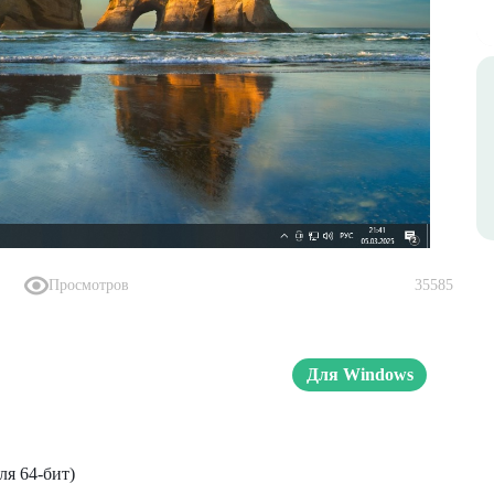
Просмотров
35585
Для Windows
ля 64-бит)