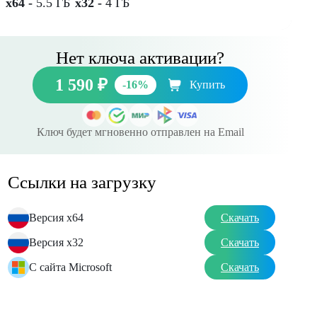
x64 -
5.5 ГБ
x32 -
4 ГБ
Нет ключа активации?
1 590 ₽
-16%
Купить
Ключ будет мгновенно отправлен на Email
Ссылки на загрузку
Версия x64
Скачать
Версия x32
Скачать
С сайта Microsoft
Скачать