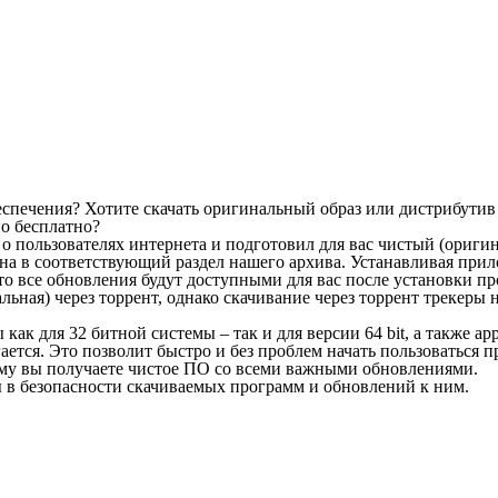
спечения? Хотите скачать оригинальный образ или дистрибутив
но бесплатно?
ся о пользователях интернета и подготовил для вас чистый (ориг
ана в соответствующий раздел нашего архива. Устанавливая прил
то все обновления будут доступными для вас после установки п
льная) через торрент, однако скачивание через торрент трекеры
 как для 32 битной системы – так и для версии 64 bit, а также 
ается. Это позволит быстро и без проблем начать пользоваться 
ому вы получаете чистое ПО со всеми важными обновлениями.
ы в безопасности скачиваемых программ и обновлений к ним.