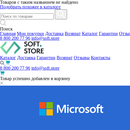
Товаров с таким названием не найдено
Подобрать похожее в каталоге
Поиск
Главная
Мои покупки
Доставка
Возврат
Каталог
Гарантии
Отзы
8 800 200 77 96
info@soft.store
Каталог
Доставка
Гарантии
Возврат
Отзывы
Контакты
8 800 200 77 96
info@soft.store
Товар успешно добавлен в корзину