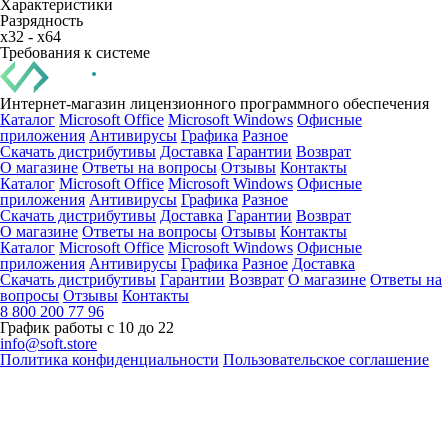
Характеристики
Разрядность
x32 - x64
Требования к системе
Интернет-магазин лицензионного программного обеспечения
Каталог
Microsoft Office
Microsoft Windows
Офисные
приложения
Антивирусы
Графика
Разное
Скачать дистрибутивы
Доставка
Гарантии
Возврат
О магазине
Ответы на вопросы
Отзывы
Контакты
Каталог
Microsoft Office
Microsoft Windows
Офисные
приложения
Антивирусы
Графика
Разное
Скачать дистрибутивы
Доставка
Гарантии
Возврат
О магазине
Ответы на вопросы
Отзывы
Контакты
Каталог
Microsoft Office
Microsoft Windows
Офисные
приложения
Антивирусы
Графика
Разное
Доставка
Скачать дистрибутивы
Гарантии
Возврат
О магазине
Ответы на
вопросы
Отзывы
Контакты
8 800 200 77 96
График работы с 10 до 22
info@soft.store
Политика конфиденциальности
Пользовательское соглашение