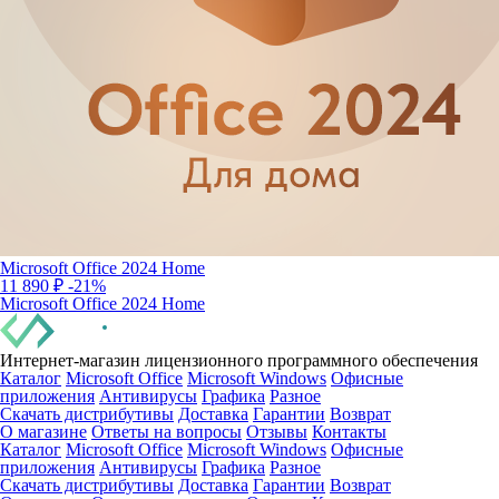
Microsoft Office 2024 Home
11 890 ₽
-21%
Microsoft Office 2024 Home
Интернет-магазин лицензионного программного обеспечения
Каталог
Microsoft Office
Microsoft Windows
Офисные
приложения
Антивирусы
Графика
Разное
Скачать дистрибутивы
Доставка
Гарантии
Возврат
О магазине
Ответы на вопросы
Отзывы
Контакты
Каталог
Microsoft Office
Microsoft Windows
Офисные
приложения
Антивирусы
Графика
Разное
Скачать дистрибутивы
Доставка
Гарантии
Возврат