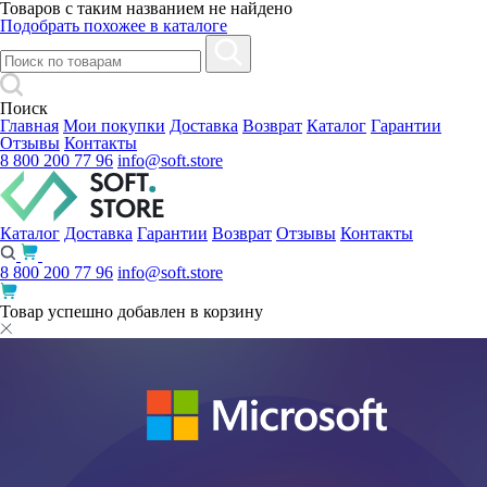
Товаров с таким названием не найдено
Подобрать похожее в каталоге
Поиск
Главная
Мои покупки
Доставка
Возврат
Каталог
Гарантии
Отзывы
Контакты
8 800 200 77 96
info@soft.store
Каталог
Доставка
Гарантии
Возврат
Отзывы
Контакты
8 800 200 77 96
info@soft.store
Товар успешно добавлен в корзину