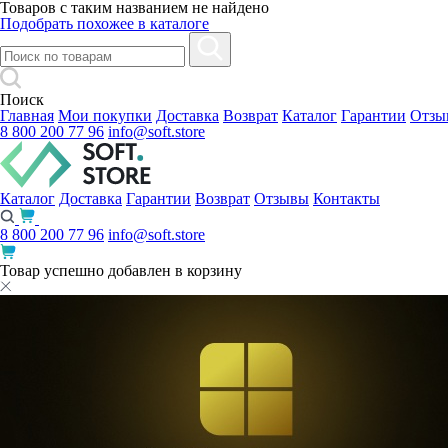
Товаров с таким названием не найдено
Подобрать похожее в каталоге
Поиск
Главная
Мои покупки
Доставка
Возврат
Каталог
Гарантии
Отзы
8 800 200 77 96
info@soft.store
Каталог
Доставка
Гарантии
Возврат
Отзывы
Контакты
8 800 200 77 96
info@soft.store
Товар успешно добавлен в корзину