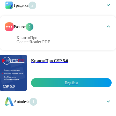
Графика
2
Adobe
Компас
Разное
2
КриптоПро
ContentReader PDF
КриптоПро CSP 5.0
Перейти
Autodesk
1
AutoCAD 2025