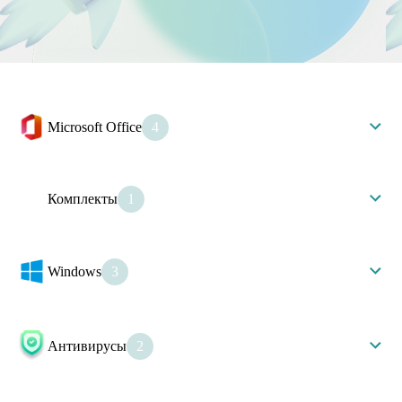
Microsoft Office
4
Office 365
Office 2024
Office 2021
Комплекты
1
Office 2019
Комплекты
Windows
3
Windows 11
Windows 10
Windows Server 2025
Антивирусы
2
Kaspersky
Dr Web