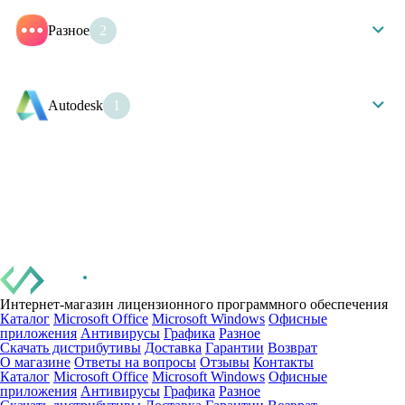
Компас
Разное
2
КриптоПро
ContentReader PDF
Autodesk
1
AutoCAD 2025
Интернет-магазин лицензионного программного обеспечения
Каталог
Microsoft Office
Microsoft Windows
Офисные
приложения
Антивирусы
Графика
Разное
Скачать дистрибутивы
Доставка
Гарантии
Возврат
О магазине
Ответы на вопросы
Отзывы
Контакты
Каталог
Microsoft Office
Microsoft Windows
Офисные
приложения
Антивирусы
Графика
Разное